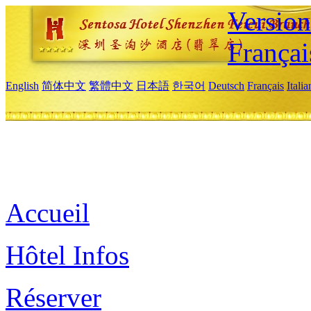
Versio
Françai
English
简体中文
繁體中文
日本語
한국어
Deutsch
Français
Itali
Accueil
Hôtel Infos
Réserver