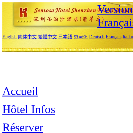
Versio
Françai
English
简体中文
繁體中文
日本語
한국어
Deutsch
Français
Itali
Accueil
Hôtel Infos
Réserver