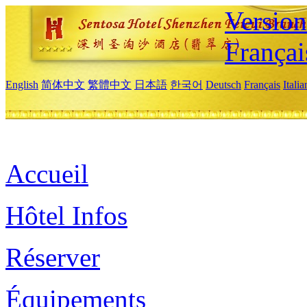
Versio
Françai
English
简体中文
繁體中文
日本語
한국어
Deutsch
Français
Itali
Accueil
Hôtel Infos
Réserver
Équipements