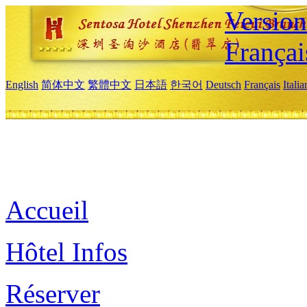
Versio
Françai
English
简体中文
繁體中文
日本語
한국어
Deutsch
Français
Itali
Accueil
Hôtel Infos
Réserver