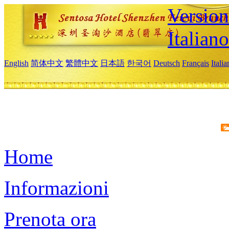
Version
Italiano
English
简体中文
繁體中文
日本語
한국어
Deutsch
Français
Itali
Home
Informazioni
Prenota ora