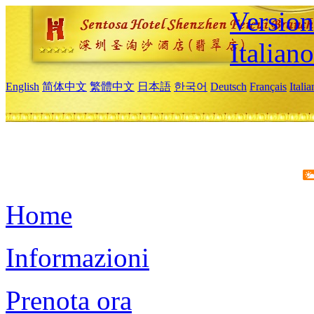
Version
Italiano
English
简体中文
繁體中文
日本語
한국어
Deutsch
Français
Itali
Home
Informazioni
Prenota ora