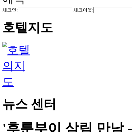
체크인:
체크아웃:
호텔지도
뉴스 센터
'후룬부이 삼림 만남 