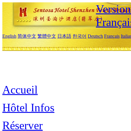
Versio
Françai
English
简体中文
繁體中文
日本語
한국어
Deutsch
Français
Itali
Accueil
Hôtel Infos
Réserver