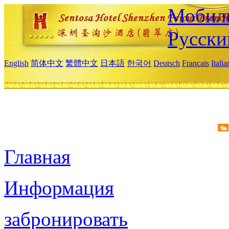
Мобиль
Русски
English
简体中文
繁體中文
日本語
한국어
Deutsch
Français
Itali
Главная
Информация
забронировать