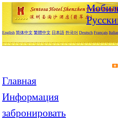
Мобиль
Русски
English
简体中文
繁體中文
日本語
한국어
Deutsch
Français
Itali
Главная
Информация
забронировать