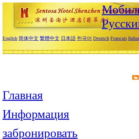
Мобиль
Русски
English
简体中文
繁體中文
日本語
한국어
Deutsch
Français
Itali
Главная
Информация
забронировать